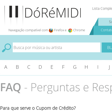
Lista Compl
S
Contat
Navegação compatível com
Firefox e
Chrome
A
B
C
D
E
F
G
H
I
J
Para que serve o Cupom de Crédito?