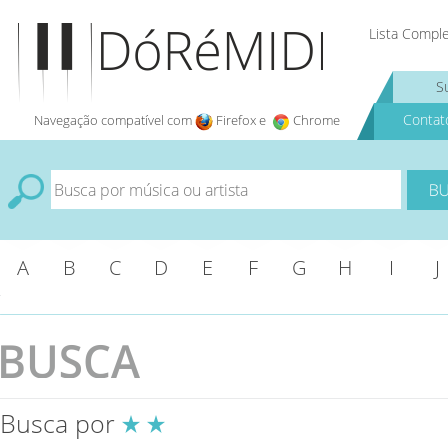
Lista Compl
S
Contat
Navegação compatível com
Firefox e
Chrome
A
B
C
D
E
F
G
H
I
J
Busca por