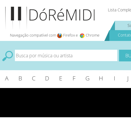
Lista Compl
S
Contat
Navegação compatível com
Firefox e
Chrome
A
B
C
D
E
F
G
H
I
J