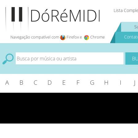
Lista Compl
S
Contat
Navegação compatível com
Firefox e
Chrome
A
B
C
D
E
F
G
H
I
J