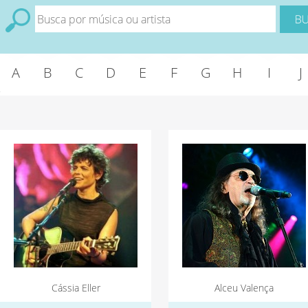
A
B
C
D
E
F
G
H
I
J
Cássia Eller
Alceu Valença